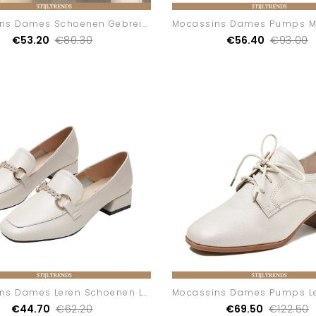
Mocassins Dames Schoenen Gebreide Casual Alle Wedstrijden
€53.20
€80.30
€56.40
€93.00
Mocassins Dames Leren Schoenen Leren Hippe Dikke Zool
€44.70
€62.20
€69.50
€122.50