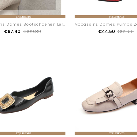
Mocassins Dames Bootschoenen Leren Comfort Vrouwen
€67.40
€109.80
€44.50
€62.00