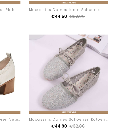
Mocassins Dames Pumps Met Plateauzool Vrouwen
Mocassins Dames Leren Schoenen Lente Zwart
€44.50
€62.00
Mocassins Dames Pumps Leren Veter Nieuw
Mocassins Dames Schoenen Katoenen Zomer Grijs
€44.90
€62.80