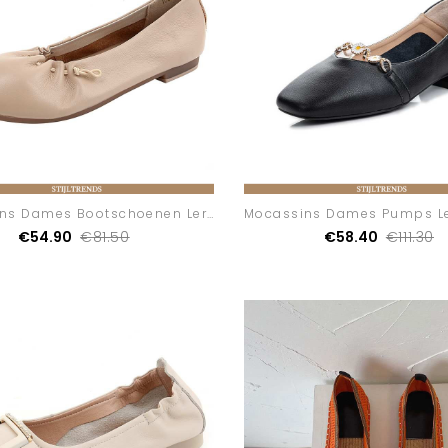
Mocassins Dames Bootschoenen Leren Grote Maten Zachte Zolen
€54.90
€81.50
€58.40
€111.30