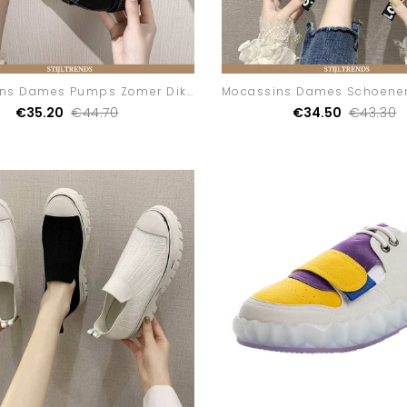
Mocassins Dames Pumps Zomer Dikke Zool
€35.20
€44.70
€34.50
€43.30