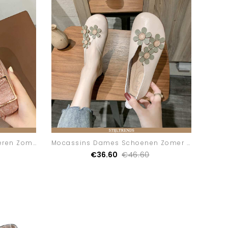
Mocassins Dames Pumps Leren Zomer Ondiep Mond
Mocassins Dames Schoenen Zomer Ronde Kop
€36.60
€46.60