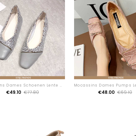
Mocassins Dames Schoenen Lente Mini
€49.10
€77.80
€48.00
€69.10