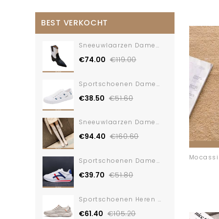
BEST VERKOCHT
Sneeuwlaarzen Dames Laarzen Herfst Zwart
€74.00
€119.00
Sportschoenen Dames Schoenen Canvas Zomer Mini
€38.50
€51.60
Sneeuwlaarzen Dames Laarzen Leren Lange Wit
€94.40
€160.60
Sportschoenen Dames Schoenen Dunne Maas
€39.70
€51.80
Sportschoenen Heren Loopschoenen Lente Maas
€61.40
€105.20