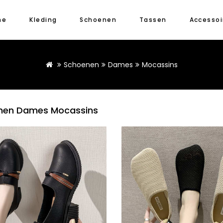
me
Kleding
Schoenen
Tassen
Accessoi
Schoenen
Dames
Mocassins
nen Dames Mocassins