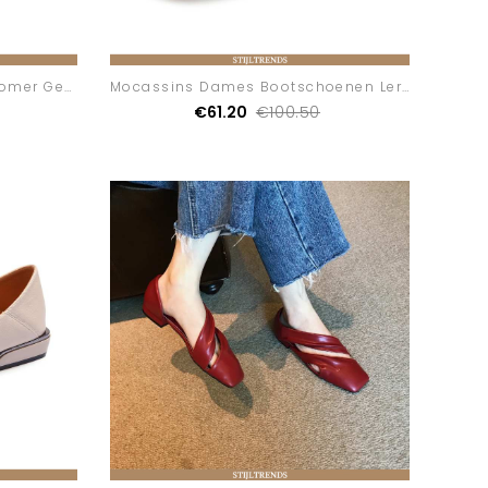
Mocassins Dames Pumps Zomer Gemiddelde
Mocassins Dames Bootschoenen Leren Platte Groen
€61.20
€100.50