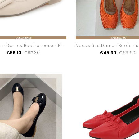
Mocassins Dames Bootschoenen Platte Nieuw
€59.10
€97.30
€45.30
€63.60