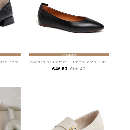
Mocassins Dames Pumps Leren Zomer Alle Wedstrijden
Mocassins Dames Pumps Leren Platte Punt
€46.60
€66.40