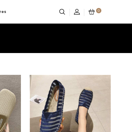
0
res