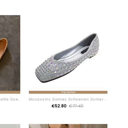
Mocassins Dames Pumps Platte Doek
Mocassins Dames Schoenen Zomer Vrouwen
€52.80
€77.40