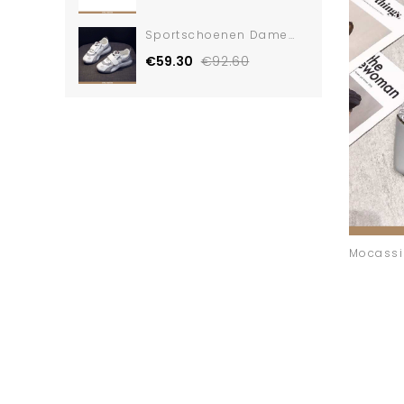
Sportschoenen Dames Schoenen Casual Ademende
€59.30
€92.60