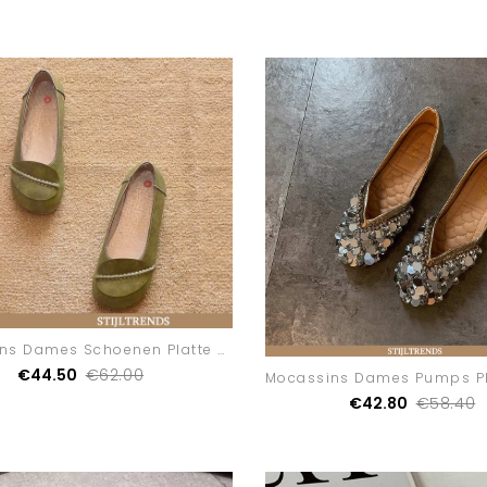
Mocassins Dames Schoenen Platte Vrouwen
€44.50
€62.00
€42.80
€58.40