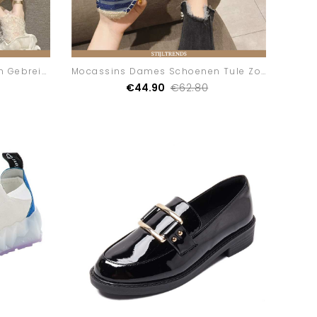
Mocassins Dames Schoenen Gebreide Zomer Bedrukt
Mocassins Dames Schoenen Tule Zomer Vrouwen
€44.90
€62.80