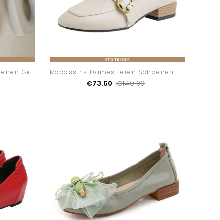
Mocassins Dames Bootschoenen Gevlochten Geurige
Mocassins Dames Leren Schoenen Leren Lente Mini
€73.60
€140.00