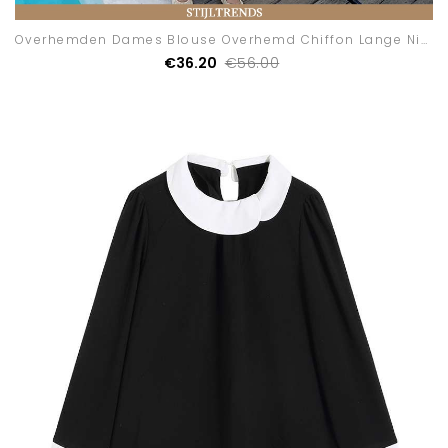
Overhemden Dames Blouse Overhemd Chiffon Lange Nieuw
€36.20
€56.00