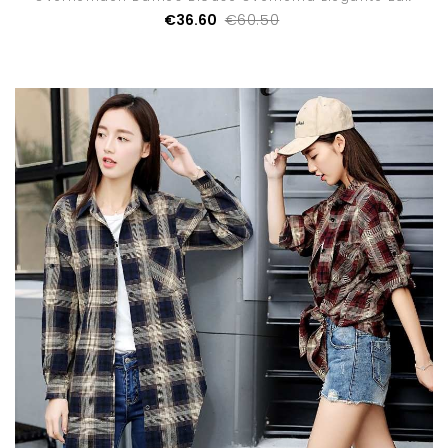
€36.60
€60.50