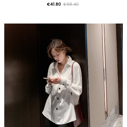
€41.80
€68.40