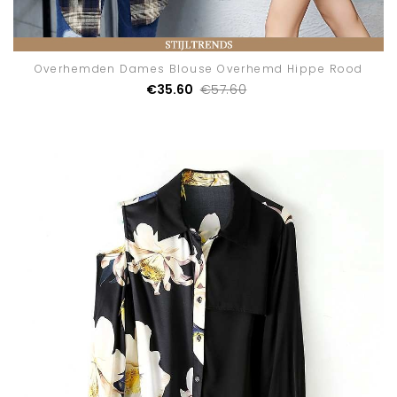
Overhemden Dames Blouse Overhemd Hippe Rood
€35.60
€57.60